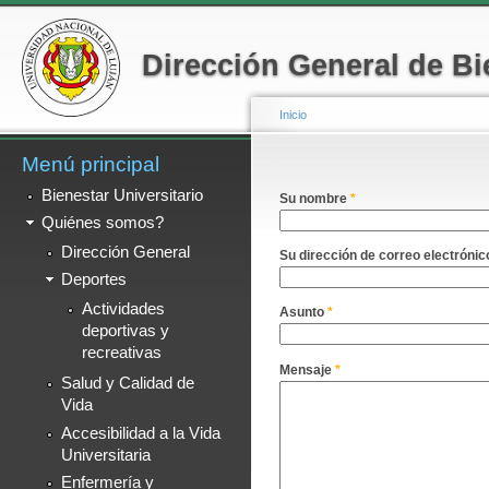
Menú secundario
Pa
co
Dirección General de Bi
pr
Inicio
Menú principal
Se encuentra usted a
Bienestar Universitario
Su nombre
*
Quiénes somos?
Dirección General
Su dirección de correo electróni
Deportes
Actividades
Asunto
*
deportivas y
recreativas
Mensaje
*
Salud y Calidad de
Vida
Accesibilidad a la Vida
Universitaria
Enfermería y