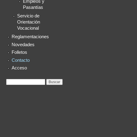
Empleos y
Pasantías
Servicio de
Orientación
Vocacional
Reglamentaciones
Novedades
Folletos
Contacto
Acceso
Formulario de
Buscar
búsqueda